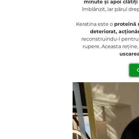
minute și apoi clătiți 
îmblânzit, iar părul drep
Keratina este o
proteină 
deteriorat, acționâ
reconstruindu-l pentru a
rupere. Aceasta rețin
uscarea