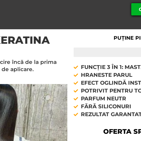
KERATINA
PUȚINE P
DOAR 7 BUCĂȚI RĂMÂSE L
cire încă de la prima
FUNCȚIE 3 ÎN 1: MA
 de aplicare.
HRANESTE PARUL
EFECT OGLINDĂ INS
POTRIVIT PENTRU TO
PARFUM NEUTR
FĂRĂ SILICONURI
REZULTAT GARANTA
OFERTA S