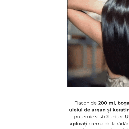
Flacon de
200 ml, bogat
uleiul de argan și kerati
puternic și strălucitor.
U
aplicați
crema de la rădăci