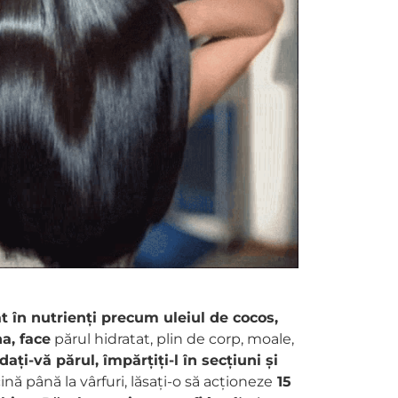
 în nutrienți precum uleiul de cocos,
na, face
părul hidratat, plin de corp, moale,
dați-vă părul, împărțiți-l în secțiuni și
nă până la vârfuri, lăsați-o să acționeze
15