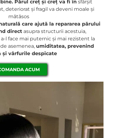
bine. Părul creț și creț va fi în
sfârșit
t, deteriorat și fragil va deveni moale și
mătăsos
naturală care ajută la repararea părului
nd direct
asupra structurii acestuia,
-l face mai puternic și mai rezistent la
e, de asemenea,
umiditatea, prevenind
 și vârfurile despicate
COMANDA ACUM