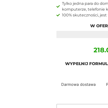
Tylko jedna para do dom
komputerze, telefonie
100% skuteczności, jes
W OFER
POZOSTAŁO 7/100 SZTUK
218.
WYPEŁNIJ FORMUL
Darmowa dostawa