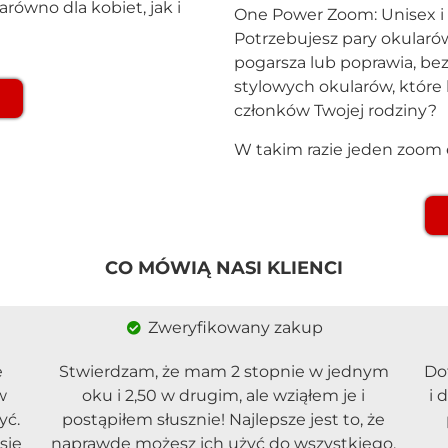
równo dla kobiet, jak i
One Power Zoom: Unisex 
Potrzebujesz pary okularów
pogarsza lub poprawia, b
stylowych okularów, które 
członków Twojej rodziny?
W takim razie jeden zoom e
CO MÓWIĄ NASI KLIENCI
Zweryfikowany zakup
e
Stwierdzam, że mam 2 stopnie w jednym
Dot
w
oku i 2,50 w drugim, ale wziąłem je i
i 
yć.
postąpiłem słusznie! Najlepsze jest to, że
się
naprawdę możesz ich użyć do wszystkiego.