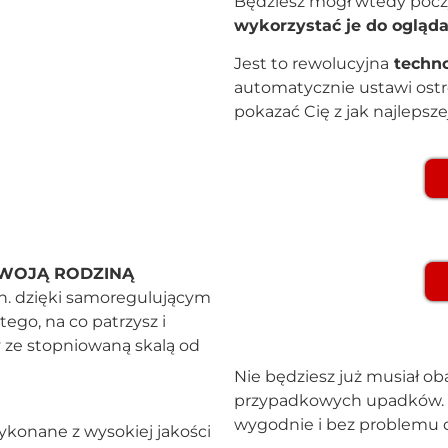
Będziesz mógł wtedy pocz
wykorzystać je do ogląda
Jest to rewolucyjna
techno
automatycznie ustawi ostr
pokazać Cię z jak najlepsze
SWOJĄ RODZINĄ
ch. dzięki samoregulującym
ego, na co patrzysz i
 ze stopniowaną skalą od
Nie będziesz już musiał ob
przypadkowych upadków. Za
wygodnie i bez problemu d
ykonane z wysokiej jakości