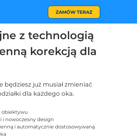
ZAMÓW TERAZ
ne z technologią
enną korekcją dla
 będziesz już musiał zmieniać
działki dla każdego oka.
o obiektywu
ki i nowoczesny design
enną i automatycznie dostosowywaną
oka