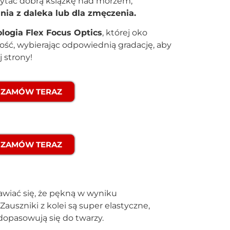
ytać dobrą książkę nad morzem,
nia z daleka lub dla zmęczenia.
logia Flex Focus Optics
, której oko
ość, wybierając odpowiednią gradację, aby
j strony!
ZAMÓW TERAZ
ZAMÓW TERAZ
awiać się, że pękną w wyniku
uszniki z kolei są super elastyczne,
opasowują się do twarzy.