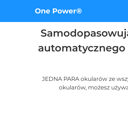
One Power®
Samodopasowując
automatycznego u
JEDNA PARA okularów ze wszys
okularów, możesz używać