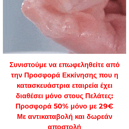
Συνιστούμε να επωφεληθείτε από
την Προσφορά Εκκίνησης που η
κατασκευάστρια εταιρεία έχει
διαθέσει μόνο στους Πελάτες:
Προσφορά 50% μόνο με 29€
Με αντικαταβολή και δωρεάν
αποστολή