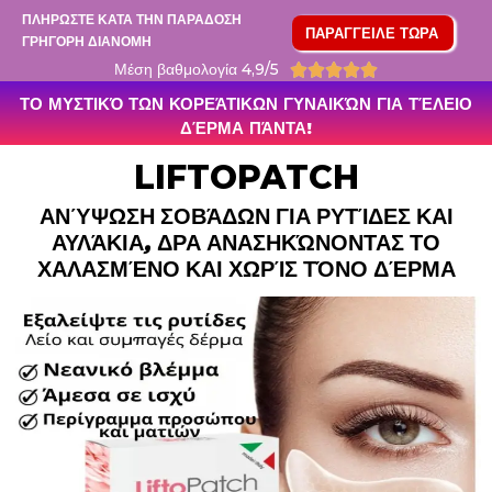
ΠΛΗΡΩΣΤΕ ΚΑΤΑ ΤΗΝ ΠΑΡΑΔΟΣΗ
ΠΑΡΑΓΓΕΙΛΕ ΤΩΡΑ
ΓΡΗΓΟΡΗ ΔΙΑΝΟΜΗ
Μέση βαθμολογία 4,9/5





ΤΟ ΜΥΣΤΙΚΌ ΤΩΝ ΚΟΡΕΆΤΙΚΩΝ ΓΥΝΑΙΚΏΝ ΓΙΑ ΤΈΛΕΙΟ
ΔΈΡΜΑ ΠΆΝΤΑ!
LIFTOPATCH
ΑΝΎΨΩΣΗ ΣΟΒΆΔΩΝ ΓΙΑ ΡΥΤΊΔΕΣ ΚΑΙ
ΑΥΛΆΚΙΑ, ΔΡΑ ΑΝΑΣΗΚΏΝΟΝΤΑΣ ΤΟ
ΧΑΛΑΣΜΈΝΟ ΚΑΙ ΧΩΡΊΣ ΤΌΝΟ ΔΈΡΜΑ